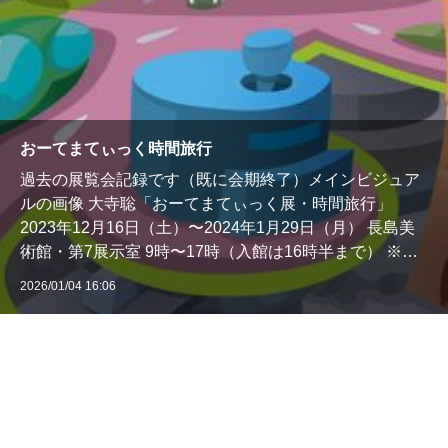
おーてまてぃっく時間旅行
過去の展覧会記録です（既に会期終了）メインビジュア
ルの画像 大寺聡「おーてまてぃっく展・時間旅行」
2023年12月16日（土）〜2024年1月29日（月） 長島美
術館・第7展示室 9時〜17時（入館は16時半まで） ※火
曜日は休館日 2024年元旦は11時開館 1/2は開館 ⚫︎ギャラ
2026/01/04 16:06
リートーク〜12月…
1/1